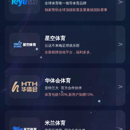
营
业
日常工作 8
务
项
目
案
日常工作 7
例
新
闻
日常工作 6
动
态
员
日常工作 5
工
天
地
1
<
2
>