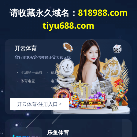
员工天地
网
站
员工心语
员工风采
首
页
员工日常
员工团建
教育培训
关
于
我
们
页面版权所有 ©
资
技术支持：中企跨境
|
SEO标签
质
【营业执照】
荣
誉
主