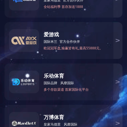
资质认证，正规化发展
人
才
2019年，公司成功取得九游（中国）乙级资质，标志着从
招
“游击队”向“行业正规军”的重要转型。这一年，公司营业
聘
额突破500万元，品牌价值逐渐显现。为了提升整体实力，
公司加大研发投入，推动技术创新，为未来高质量发展积
九
游
蓄能量。
（中
国）