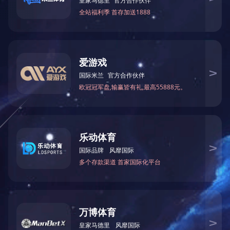
在线留言
人
才
您可以将意见和建议在这里留言给我们，我们将及时给予回
招
复。
聘
九
游
（中
国）